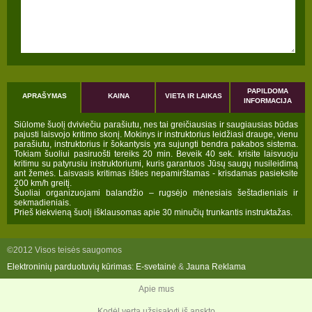
PAPILDOMA
APRAŠYMAS
KAINA
VIETA IR LAIKAS
INFORMACIJA
Siūlome šuolį dviviečiu parašiutu, nes tai greičiausias ir saugiausias būdas
pajusti laisvojo kritimo skonį. Mokinys ir instruktorius leidžiasi drauge, vienu
parašiutu, instruktorius ir šokantysis yra sujungti bendra pakabos sistema.
Tokiam šuoliui pasiruošti tereiks 20 min. Beveik 40 sek. krisite laisvuoju
kritimu su patyrusiu instruktoriumi, kuris garantuos Jūsų saugų nusileidimą
ant žemės. Laisvasis kritimas išties nepamirštamas - krisdamas pasieksite
200 km/h greitį.
Šuoliai organizuojami balandžio – rugsėjo mėnesiais šeštadieniais ir
sekmadieniais.
Prieš kiekvieną šuolį išklausomas apie 30 minučių trunkantis instruktažas.
©2012 Visos teisės saugomos
Elektroninių parduotuvių kūrimas
:
E-svetainė
&
Jauna Reklama
Apie mus
Kodėl verta užsisakyti iš anskto