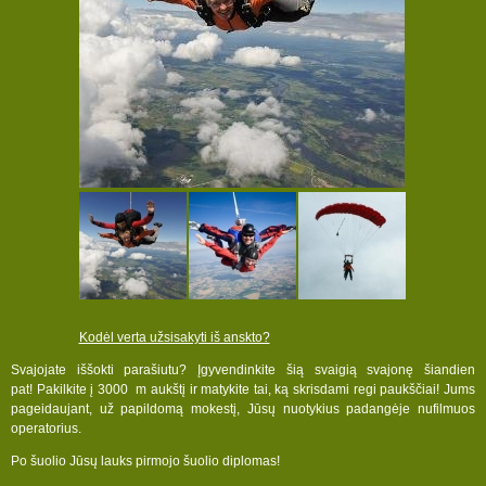
Kodėl verta užsisakyti iš anskto?
Svajojate iššokti parašiutu? Įgyvendinkite šią svaigią svajonę šiandien
pat! Pakilkite į 3000 m aukštį ir matykite tai, ką skrisdami regi paukščiai! Jums
pageidaujant, už papildomą mokestį, Jūsų nuotykius padangėje nufilmuos
operatorius.
Po šuolio Jūsų lauks pirmojo šuolio diplomas!