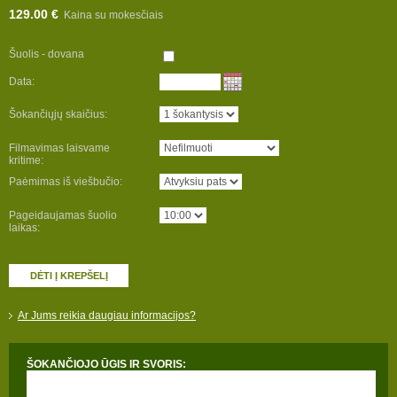
129.00 €
Kaina su mokesčiais
Šuolis - dovana
Data:
Šokančiųjų skaičius:
Filmavimas laisvame
kritime:
Paėmimas iš viešbučio:
Pageidaujamas šuolio
laikas:
DĖTI Į KREPŠELĮ
Ar Jums reikia daugiau informacijos?
ŠOKANČIOJO ŪGIS IR SVORIS: