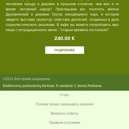
литовские города и деревни в прошлом столетии, чем жил в то
время литовский народ? Приглашаем вас посетить вблизи
Друскининкай в деревне Грутас находящиеся парк, в котором
увидите выставку скульптур советских деятелей, созданных в духе
социалистического реализма. В кафе вы можете попробовать вкус
пищи с нетрадиционного меню - "старые времена ностальгии".
240.00 €
ПОДРОБНЕЕ
©2012 Все права защищены
Elektroninių parduotuvių kūrimas
:
E-svetainė
&
Jauna Reklama
О нас
Почему лучше заказывать заранее
Вопросы-ответы
Правила и условия